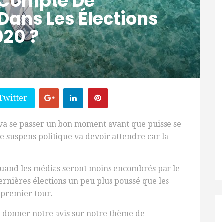
n Compte De
Dans Les Élections
020 ?
Twitter
 va se passer un bon moment avant que puisse se
e suspens politique va devoir attendre car la
quand les médias seront moins encombrés par le
dernières élections un peu plus poussé que les
 premier tour.
 donner notre avis sur notre thème de