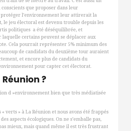
en train de se mettre au travail. C’est aussi un
si conscients que proposer dans leur
otéger l’environnement leur attirerait la
, le jeu électoral est devenu trouble depuis les
rtis politiques a été déséquilibrée, et
r laquelle certains peuvent se déplacer aux
vote. Cela pourrait représenter 5% minimum des
eaucoup de candidats du deuxième tour auraient
ctement, et encore plus de candidats du
environnement pour capter cet électorat.
a Réunion ?
notion d »environnement bien que très médiatisée
s « verts » à La Réunion et nous avons été frappés
 des aspects écologiques. On ne s’emballe pas,
 pas mieux, mais quand même il est très frustrant