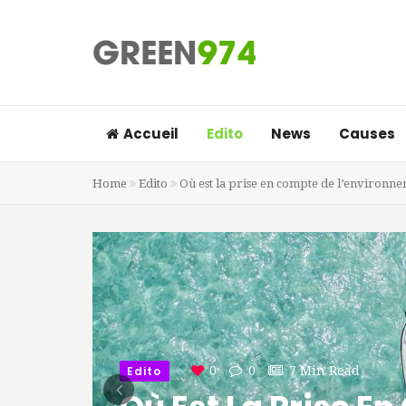
Accueil
Edito
News
Causes
Home
Edito
Où est la prise en compte de l’environnem
Edito
0
0
7 Min Read