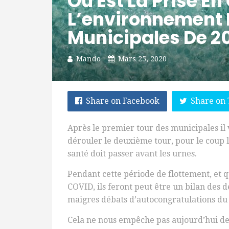
Où Est La Prise E
L’environnement 
Municipales De 2
Mando
Mars 25, 2020
Share on Facebook
Share on 
Après le premier tour des municipales il
dérouler le deuxième tour, pour le coup l
santé doit passer avant les urnes.
Pendant cette période de flottement, et 
COVID, ils feront peut être un bilan des 
maigres débats d’autocongratulations du
Cela ne nous empêche pas aujourd’hui de