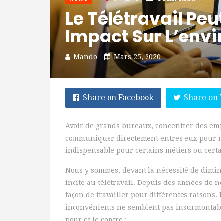
Le Télétravail Peu
Impact Sur L’env
Mando
Mars 25, 2020
Share on Facebook
Share on 
Avoir de grands bureaux, concentrer des emp
communiquer directement entres eux pour me
indispensable pour certains métiers ou certa
Nous y sommes, devant la nécessité de dimin
incite au télétravail. Depuis des années de
façon de travailler pour différentes raisons. 
inconvénients ne semblent pas insurmontable
pour et le contre :