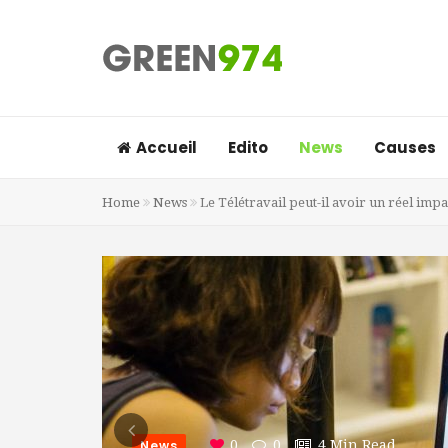
Accueil
Edito
News
Causes
Home
News
Le Télétravail peut-il avoir un réel imp
News
0
0
4 Min Read